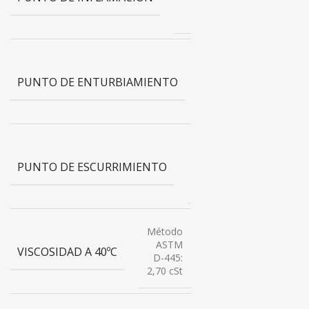
D-93:
56 °C
Método
ASTM
PUNTO DE ENTURBIAMIENTO
D-2500:
2°C
Método
ASTM
PUNTO DE ESCURRIMIENTO
D-97:
<-15 °C
Método
ASTM
VISCOSIDAD A 40ºC
D-445:
2,70 cSt