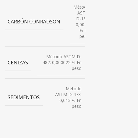
Método
ASTM
D-189:
CARBÓN CONRADSON
0,0031
% En
peso
Método ASTM D-
CENIZAS
482: 0,000022 % En
peso
Método
ASTM D-473:
SEDIMENTOS
0,013 % En
peso