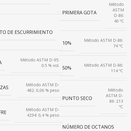
Método
60 °C
ASTM
PRIMERA GOTA
D-86:
40 ºC
Método
ASTM
TO DE ESCURRIMIENTO
D-97: 6
Método ASTM D-86:
°C
10%
74 ºC
Método ASTM D-95:
A
Método ASTM D-86:
0.5 % vol.
50%
114 ºC
Método ASTM D-
IZAS
Método
482: 0,06 % peso
ASTM D-
PUNTO SECO
86: 213
ºC
Método ASTM D-
FRE
4294: 0,4 % peso
NÚMERO DE OCTANOS
84