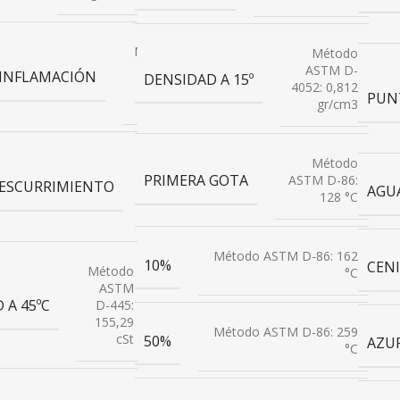
Método
Método
ASTM
ASTM D-
INFLAMACIÓN
DENSIDAD A 15º
D-93:
4052: 0,812
PUN
>80 °C
gr/cm3
Método
Método
ASTM
PRIMERA GOTA
ASTM D-86:
ESCURRIMIENTO
AGU
D-97:
128 °C
27 °C
Método ASTM D-86: 162
10%
CEN
Método
°C
ASTM
 A 45ºC
D-445:
155,29
Método ASTM D-86: 259
cSt
50%
AZU
°C
Método