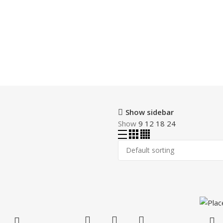
Show sidebar
Show
9
12
18
24