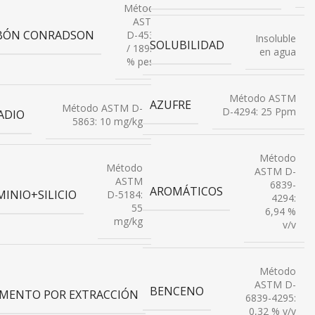
Método
ASTM
BÓN CONRADSON
D-4530
Insoluble
SOLUBILIDAD
/ 189: 5
en agua
% peso
o
M
:
Método ASTM
AZUFRE
C
Método ASTM D-
D-4294: 25 Ppm
ADIO
5863: 10 mg/kg
étodo
Método
ASTM
Método
ASTM D-
-2500:
ASTM
6839-
AROMÁTICOS
2°C
INIO+SILICIO
D-5184:
4294:
55
6,94 %
mg/kg
v/v
odo
STM
-97:
Método
Método
5 °C
ASTM
ASTM D-
BENCENO
IMENTO POR EXTRACCIÓN
D-473:
6839-4295:
0,2 %
0,32 % v/v