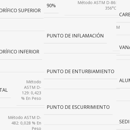
Método ASTM D-86:
ISO
90%
356°C
ORÍFICO SUPERIOR
8217:
CAR
10740
Kcal/kg
Métod
AST
PUNTO DE INFLAMACIÓN
D-93
Método
56 °
ISO
VAN
ORÍFICO INFERIOR
8217:
10109
Kcal/kg
M
PUNTO DE ENTURBIAMIENTO
D
ALUM
Método
ASTM D-
TAL
129: 0,423
% En Peso
Mét
A
PUNTO DE ESCURRIMIENTO
D
<-1
Método ASTM D-
SED
482: 0,028 % En
Peso