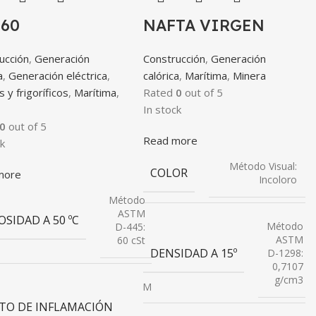
 60
NAFTA VIRGEN
ucción
,
Generación
Construcción
,
Generación
a
,
Generación eléctrica
,
calórica
,
Marítima
,
Minera
 y frigoríficos
,
Marítima
,
Rated
0
out of 5
In stock
0
out of 5
Read more
k
Método Visual:
COLOR
more
Incoloro
Método
ASTM
OSIDAD A 50 ºC
Método
D-445:
ASTM
60 cSt
DENSIDAD A 15º
D-1298:
0,7107
g/cm3
Método
ASTM
TO DE INFLAMACIÓN
D-93: