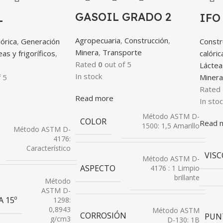
GASOIL GRADO 2
L
IFO
Agropecuaria
,
Construcción
,
órica
,
Generación
Constr
Minera
,
Transporte
as y frigoríficos
,
calóric
Rated
0
out of 5
Lácteas
In stock
 5
Minera
Rated
Read more
In stoc
Método ASTM D-
COLOR
Read 
1500: 1,5 Amarillo
Método ASTM D-
4176:
Característico
VISC
Método ASTM D-
ASPECTO
4176 : 1 Limpio
brillante
Método
ASTM D-
 15º
1298:
0,8943
Método ASTM
CORROSIÓN
PUN
g/cm3
D-130: 1B