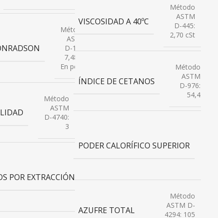
Método
ASTM
VISCOSIDAD A 40ºC
D-445:
Método
2,70 cSt
ASTM
ONRADSON
D-189:
7,48 %
En peso
Método
ASTM
ÍNDICE DE CETANOS
D-976:
54,4
Método
ASTM
LIDAD
D-4740:
3
M
PODER CALORÍFICO SUPERIOR
D
:
Método
K
ASTM
S POR EXTRACCIÓN
D-473:
0,021 %
En peso
Método
ASTM D-
AZUFRE TOTAL
4294: 105