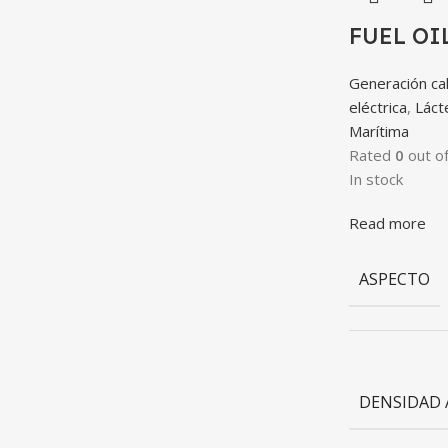
FUEL OI
Generación cal
eléctrica
,
Lácte
Marítima
Rated
0
out of
In stock
Read more
ASPECTO
DENSIDAD A